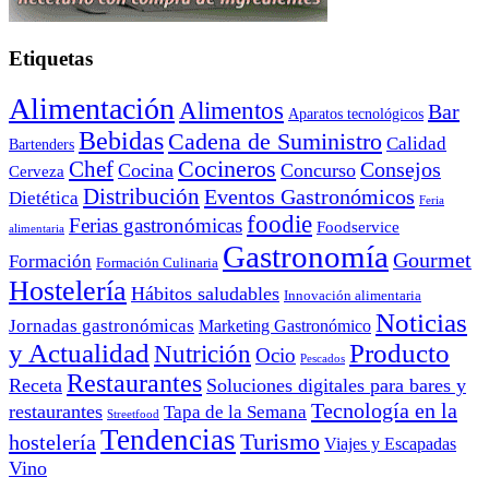
Etiquetas
Alimentación
Alimentos
Bar
Aparatos tecnológicos
Bebidas
Cadena de Suministro
Calidad
Bartenders
Cocineros
Chef
Consejos
Cocina
Concurso
Cerveza
Distribución
Eventos Gastronómicos
Dietética
Feria
foodie
Ferias gastronómicas
Foodservice
alimentaria
Gastronomía
Gourmet
Formación
Formación Culinaria
Hostelería
Hábitos saludables
Innovación alimentaria
Noticias
Jornadas gastronómicas
Marketing Gastronómico
y Actualidad
Producto
Nutrición
Ocio
Pescados
Restaurantes
Receta
Soluciones digitales para bares y
Tecnología en la
restaurantes
Tapa de la Semana
Streetfood
Tendencias
Turismo
hostelería
Viajes y Escapadas
Vino