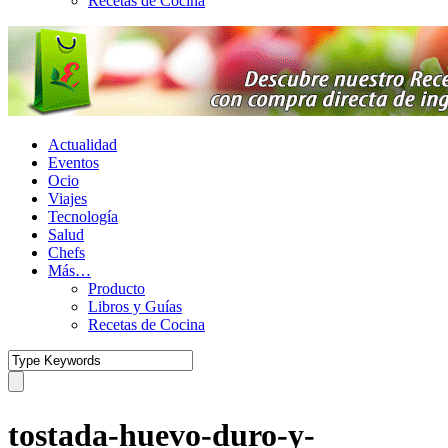
Recetas de Cocina
Actualidad
Eventos
Ocio
Viajes
Tecnología
Salud
Chefs
Más…
Producto
Libros y Guías
Recetas de Cocina
tostada-huevo-duro-y-