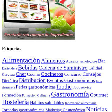
Etiquetas
Alimentación
Alimentos
Bar
Aparatos tecnológicos
Bebidas
Cadena de Suministro
Calidad
Bartenders
Cocineros
Chef
Consejos
Cocina
Concurso
Cerveza
Distribución
Eventos Gastronómicos
Dietética
Feria
foodie
Ferias gastronómicas
Foodservice
alimentaria
Gastronomía
Gourmet
Formación
Formación Culinaria
Hostelería
Hábitos saludables
Innovación alimentaria
Noticias
Jornadas gastronómicas
Marketing Gastronómico