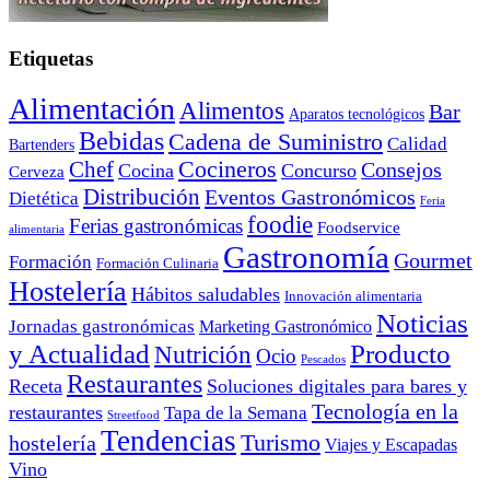
Etiquetas
Alimentación
Alimentos
Bar
Aparatos tecnológicos
Bebidas
Cadena de Suministro
Calidad
Bartenders
Cocineros
Chef
Consejos
Cocina
Concurso
Cerveza
Distribución
Eventos Gastronómicos
Dietética
Feria
foodie
Ferias gastronómicas
Foodservice
alimentaria
Gastronomía
Gourmet
Formación
Formación Culinaria
Hostelería
Hábitos saludables
Innovación alimentaria
Noticias
Jornadas gastronómicas
Marketing Gastronómico
y Actualidad
Producto
Nutrición
Ocio
Pescados
Restaurantes
Receta
Soluciones digitales para bares y
Tecnología en la
restaurantes
Tapa de la Semana
Streetfood
Tendencias
Turismo
hostelería
Viajes y Escapadas
Vino