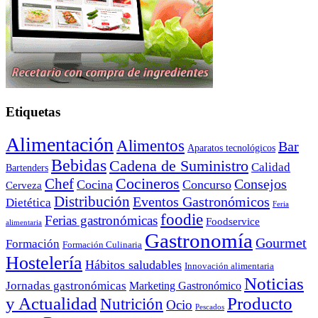
Etiquetas
Alimentación
Alimentos
Bar
Aparatos tecnológicos
Bebidas
Cadena de Suministro
Calidad
Bartenders
Cocineros
Chef
Consejos
Cocina
Concurso
Cerveza
Distribución
Eventos Gastronómicos
Dietética
Feria
foodie
Ferias gastronómicas
Foodservice
alimentaria
Gastronomía
Gourmet
Formación
Formación Culinaria
Hostelería
Hábitos saludables
Innovación alimentaria
Noticias
Jornadas gastronómicas
Marketing Gastronómico
y Actualidad
Producto
Nutrición
Ocio
Pescados