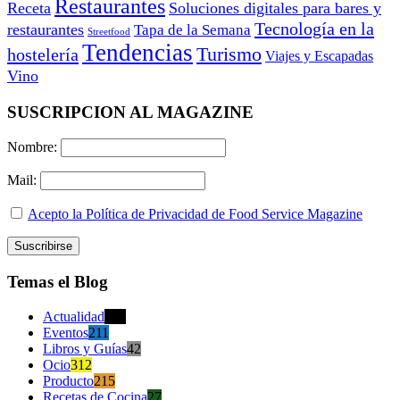
Restaurantes
Receta
Soluciones digitales para bares y
Tecnología en la
restaurantes
Tapa de la Semana
Streetfood
Tendencias
Turismo
hostelería
Viajes y Escapadas
Vino
SUSCRIPCION AL MAGAZINE
Nombre:
Mail:
Acepto la Política de Privacidad de Food Service Magazine
Temas el Blog
Actualidad
470
Eventos
211
Libros y Guías
42
Ocio
312
Producto
215
Recetas de Cocina
27