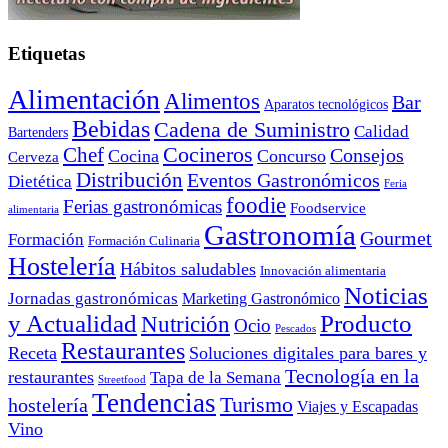
Etiquetas
Alimentación
Alimentos
Bar
Aparatos tecnológicos
Bebidas
Cadena de Suministro
Calidad
Bartenders
Cocineros
Chef
Consejos
Cocina
Concurso
Cerveza
Distribución
Eventos Gastronómicos
Dietética
Feria
foodie
Ferias gastronómicas
Foodservice
alimentaria
Gastronomía
Gourmet
Formación
Formación Culinaria
Hostelería
Hábitos saludables
Innovación alimentaria
Noticias
Jornadas gastronómicas
Marketing Gastronómico
y Actualidad
Producto
Nutrición
Ocio
Pescados
Restaurantes
Receta
Soluciones digitales para bares y
Tecnología en la
restaurantes
Tapa de la Semana
Streetfood
Tendencias
Turismo
hostelería
Viajes y Escapadas
Vino