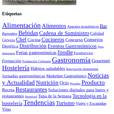
Etiquetas
Alimentación
Alimentos
Bar
Aparatos tecnológicos
Bebidas
Cadena de Suministro
Calidad
Bartenders
Cocineros
Chef
Consejos
Cocina
Concurso
Cerveza
Distribución
Eventos Gastronómicos
Dietética
Feria
foodie
Ferias gastronómicas
Foodservice
alimentaria
Gastronomía
Gourmet
Formación
Formación Culinaria
Hostelería
Hábitos saludables
Innovación alimentaria
Noticias
Jornadas gastronómicas
Marketing Gastronómico
y Actualidad
Producto
Nutrición
Ocio
Pescados
Restaurantes
Receta
Soluciones digitales para bares y
Tecnología en la
restaurantes
Tapa de la Semana
Streetfood
Tendencias
Turismo
hostelería
Viajes y Escapadas
Vino