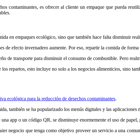
os contaminantes, es ofrecer al cliente un empaque que pueda reutiliza
ables.
omida en empaques ecológico, sino que también hace falta disminuir real
ses de efecto invernadero aumente. Por eso, repartir la comida de form
 de transporte para disminuir el consumo de combustible. Pero realment
de los repartos, esto incluye no solo a los negocios alimenticios, sino t
tiva ecológica para la reducción de desechos contaminantes
.
mida, también se ha popularizado los menús digitales y las aplicaciones
de una app o un código QR, se disminuye enormemente el uso de papel, p
alquier negocio que tenga como objetivo proveer un servicio a una comun