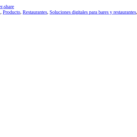
d
,
Producto
,
Restaurantes
,
Soluciones digitales para bares y restaurantes