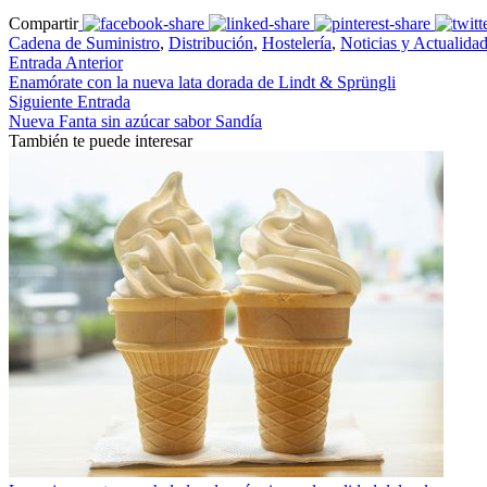
Compartir
Cadena de Suministro
,
Distribución
,
Hostelería
,
Noticias y Actualida
Entrada Anterior
Enamórate con la nueva lata dorada de Lindt & Sprüngli
Siguiente Entrada
Nueva Fanta sin azúcar sabor Sandía
También te puede interesar