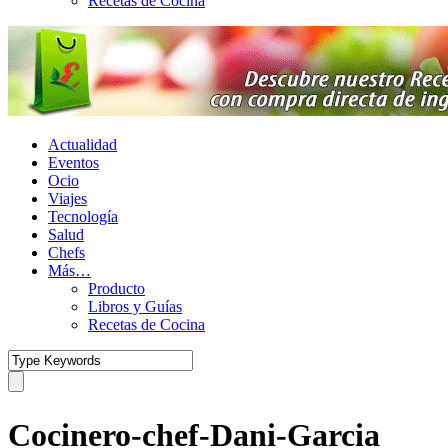
Recetas de Cocina
Actualidad
Eventos
Ocio
Viajes
Tecnología
Salud
Chefs
Más…
Producto
Libros y Guías
Recetas de Cocina
Cocinero-chef-Dani-Garcia