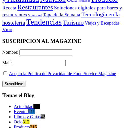
Pescados
Restaurantes
Receta
Soluciones digitales para bares y
Tecnología en la
restaurantes
Tapa de la Semana
Streetfood
Tendencias
Turismo
hostelería
Viajes y Escapadas
Vino
SUSCRIPCION AL MAGAZINE
Nombre:
Mail:
Acepto la Política de Privacidad de Food Service Magazine
Temas el Blog
Actualidad
470
Eventos
211
Libros y Guías
42
Ocio
312
Producto
215