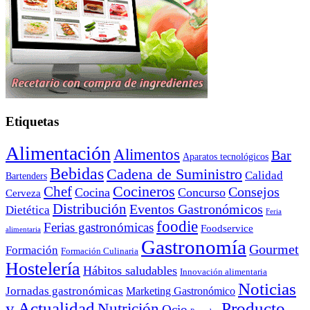
Etiquetas
Alimentación
Alimentos
Bar
Aparatos tecnológicos
Bebidas
Cadena de Suministro
Calidad
Bartenders
Cocineros
Chef
Consejos
Cocina
Concurso
Cerveza
Distribución
Eventos Gastronómicos
Dietética
Feria
foodie
Ferias gastronómicas
Foodservice
alimentaria
Gastronomía
Gourmet
Formación
Formación Culinaria
Hostelería
Hábitos saludables
Innovación alimentaria
Noticias
Jornadas gastronómicas
Marketing Gastronómico
y Actualidad
Producto
Nutrición
Ocio