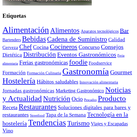
Etiquetas
Alimentación
Alimentos
Bar
Aparatos tecnológicos
Bebidas
Cadena de Suministro
Calidad
Bartenders
Cocineros
Chef
Consejos
Cocina
Concurso
Cerveza
Distribución
Eventos Gastronómicos
Dietética
Feria
foodie
Ferias gastronómicas
Foodservice
alimentaria
Gastronomía
Gourmet
Formación
Formación Culinaria
Hostelería
Hábitos saludables
Innovación alimentaria
Noticias
Jornadas gastronómicas
Marketing Gastronómico
y Actualidad
Producto
Nutrición
Ocio
Pescados
Restaurantes
Receta
Soluciones digitales para bares y
Tecnología en la
restaurantes
Tapa de la Semana
Streetfood
Tendencias
Turismo
hostelería
Viajes y Escapadas
Vino