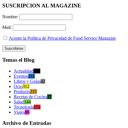
SUSCRIPCION AL MAGAZINE
Nombre:
Mail:
Acepto la Política de Privacidad de Food Service Magazine
Temas el Blog
Actualidad
470
Eventos
211
Libros y Guías
42
Ocio
312
Producto
215
Recetas de Cocina
27
Salud
144
Tecnología
151
Viajes
89
Archivo de Entradas