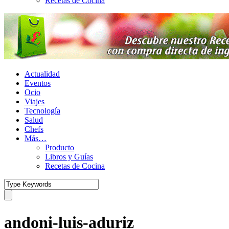
Recetas de Cocina
Actualidad
Eventos
Ocio
Viajes
Tecnología
Salud
Chefs
Más…
Producto
Libros y Guías
Recetas de Cocina
andoni-luis-aduriz