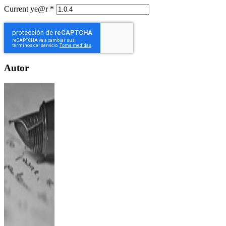
Current ye@r
*
Autor