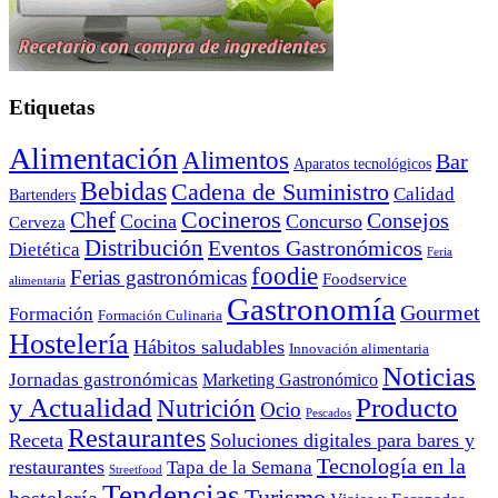
Etiquetas
Alimentación
Alimentos
Bar
Aparatos tecnológicos
Bebidas
Cadena de Suministro
Calidad
Bartenders
Cocineros
Chef
Consejos
Cocina
Concurso
Cerveza
Distribución
Eventos Gastronómicos
Dietética
Feria
foodie
Ferias gastronómicas
Foodservice
alimentaria
Gastronomía
Gourmet
Formación
Formación Culinaria
Hostelería
Hábitos saludables
Innovación alimentaria
Noticias
Jornadas gastronómicas
Marketing Gastronómico
y Actualidad
Producto
Nutrición
Ocio
Pescados
Restaurantes
Receta
Soluciones digitales para bares y
Tecnología en la
restaurantes
Tapa de la Semana
Streetfood
Tendencias