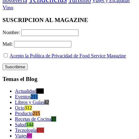
Turismo
hostelería
Viajes y Escapadas
Vino
SUSCRIPCION AL MAGAZINE
Nombre:
Mail:
Acepto la Política de Privacidad de Food Service Magazine
Temas el Blog
Actualidad
470
Eventos
211
Libros y Guías
42
Ocio
312
Producto
215
Recetas de Cocina
27
Salud
144
Tecnología
151
Viajes
89