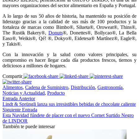
mayores organizaciones del sector alimentario en España y Portugal.
A lo largo de sus 50 años de historia, ha mantenido su posición de
liderazgo gracias a la calidad de sus más de 100 productos y la
fortaleza de marcas como Bimbo®, Silueta®, Oroweat®, Thins®,
The Rustik Bakery®,
Donuts
®, Donettes®, Bollycao®, La Bella
Easo®, Weikis®, Qé! ®, Dokyo®, Eidetesa® Martínez®, Eagle®,
y Takis®.
Con la innovación y la salud como valores principales, su
compromiso es hacer llegar cada día productos frescos, tiernos y
deliciosos a millones de hogares.
Compartir
Alimentos
,
Cadena de Suministro
,
Distribución
,
Gastronomía
,
Noticias y Actualidad
,
Producto
Entrada Anterior
Lindt & Sprüngli lanza sus irresistibles bebidas de chocolate caliente
Siguiente Entrada
Esta Navidad fúndete de placer con el nuevo Cornet Surtido Negro
de LINDOR
También te puede interesar