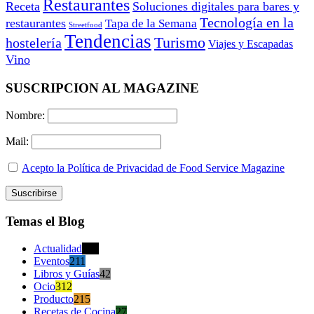
Restaurantes
Receta
Soluciones digitales para bares y
Tecnología en la
restaurantes
Tapa de la Semana
Streetfood
Tendencias
Turismo
hostelería
Viajes y Escapadas
Vino
SUSCRIPCION AL MAGAZINE
Nombre:
Mail:
Acepto la Política de Privacidad de Food Service Magazine
Temas el Blog
Actualidad
470
Eventos
211
Libros y Guías
42
Ocio
312
Producto
215
Recetas de Cocina
27