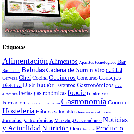
Etiquetas
Alimentación
Alimentos
Bar
Aparatos tecnológicos
Bebidas
Cadena de Suministro
Calidad
Bartenders
Cocineros
Chef
Consejos
Cocina
Concurso
Cerveza
Distribución
Eventos Gastronómicos
Dietética
Feria
foodie
Ferias gastronómicas
Foodservice
alimentaria
Gastronomía
Gourmet
Formación
Formación Culinaria
Hostelería
Hábitos saludables
Innovación alimentaria
Noticias
Jornadas gastronómicas
Marketing Gastronómico
y Actualidad
Producto
Nutrición
Ocio
Pescados