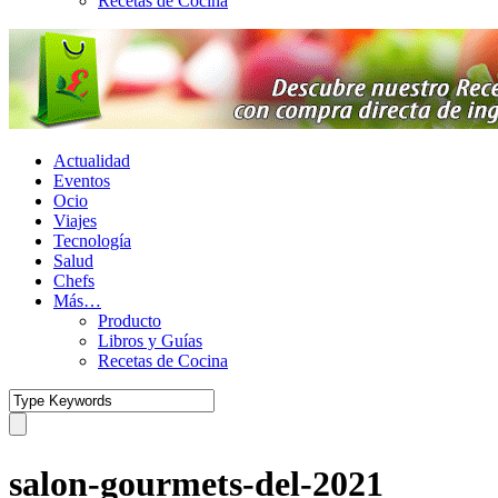
Recetas de Cocina
Actualidad
Eventos
Ocio
Viajes
Tecnología
Salud
Chefs
Más…
Producto
Libros y Guías
Recetas de Cocina
salon-gourmets-del-2021