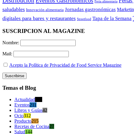
Distribución
Eventos Gastronómicos
Ferias
Feria alimentaria
saludables
Jornadas gastronómicas
Marketi
Innovación alimentaria
digitales para bares y restaurantes
Tapa de la Semana
Streetfood
SUSCRIPCION AL MAGAZINE
Nombre:
Mail:
Acepto la Política de Privacidad de Food Service Magazine
Temas el Blog
Actualidad
470
Eventos
211
Libros y Guías
42
Ocio
312
Producto
215
Recetas de Cocina
27
Salud
144