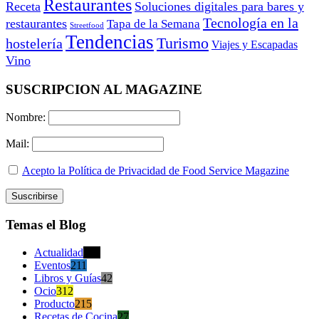
Restaurantes
Receta
Soluciones digitales para bares y
Tecnología en la
restaurantes
Tapa de la Semana
Streetfood
Tendencias
Turismo
hostelería
Viajes y Escapadas
Vino
SUSCRIPCION AL MAGAZINE
Nombre:
Mail:
Acepto la Política de Privacidad de Food Service Magazine
Temas el Blog
Actualidad
470
Eventos
211
Libros y Guías
42
Ocio
312
Producto
215
Recetas de Cocina
27