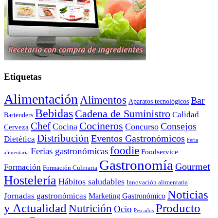
Etiquetas
Alimentación
Alimentos
Bar
Aparatos tecnológicos
Bebidas
Cadena de Suministro
Calidad
Bartenders
Cocineros
Chef
Consejos
Cocina
Concurso
Cerveza
Distribución
Eventos Gastronómicos
Dietética
Feria
foodie
Ferias gastronómicas
Foodservice
alimentaria
Gastronomía
Gourmet
Formación
Formación Culinaria
Hostelería
Hábitos saludables
Innovación alimentaria
Noticias
Jornadas gastronómicas
Marketing Gastronómico
y Actualidad
Producto
Nutrición
Ocio
Pescados