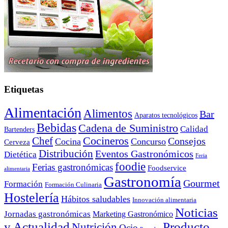
Etiquetas
Alimentación
Alimentos
Bar
Aparatos tecnológicos
Bebidas
Cadena de Suministro
Calidad
Bartenders
Cocineros
Chef
Consejos
Cocina
Concurso
Cerveza
Distribución
Eventos Gastronómicos
Dietética
Feria
foodie
Ferias gastronómicas
Foodservice
alimentaria
Gastronomía
Gourmet
Formación
Formación Culinaria
Hostelería
Hábitos saludables
Innovación alimentaria
Noticias
Jornadas gastronómicas
Marketing Gastronómico
y Actualidad
Producto
Nutrición
Ocio