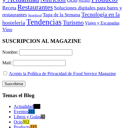
Pescados
Restaurantes
Receta
Soluciones digitales para bares y
Tecnología en la
restaurantes
Tapa de la Semana
Streetfood
Tendencias
Turismo
hostelería
Viajes y Escapadas
Vino
SUSCRIPCION AL MAGAZINE
Nombre:
Mail:
Acepto la Política de Privacidad de Food Service Magazine
Temas el Blog
Actualidad
470
Eventos
211
Libros y Guías
42
Ocio
312
Producto
215