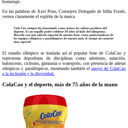
homenaje.
En las palabras de Xavi Pons, Consejero Delegado de Idilia Foods,
vemos claramente el espíritu de la marca
Cola Cao siempre ha fomentado como marca los valores positivos del
deporte. Es un orgullo poder celebrar 50 años al lado del olimpismo.
Hacerlo con una edición especial de nuestro bote, como patrocinadores de
los equipos olímpicos y paralímpicos de nuestro país, le otorga un carácter
muy especial
El estadio olímpico se traslada así al popular bote de ColaCao y
representa deportistas de disciplinas como atletismo, natación,
baloncesto, ciclismo, gimnasia o waterpolo, con presencia de atletas
olímpicos y paralímpicos, mostrando también el
apoyo de ColaCao
a la inclusión y la diversidad.
ColaCao y el deporte, más de 75 años de la mano