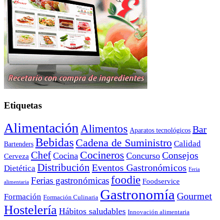
Etiquetas
Alimentación
Alimentos
Bar
Aparatos tecnológicos
Bebidas
Cadena de Suministro
Calidad
Bartenders
Cocineros
Chef
Consejos
Cocina
Concurso
Cerveza
Distribución
Eventos Gastronómicos
Dietética
Feria
foodie
Ferias gastronómicas
Foodservice
alimentaria
Gastronomía
Gourmet
Formación
Formación Culinaria
Hostelería
Hábitos saludables
Innovación alimentaria