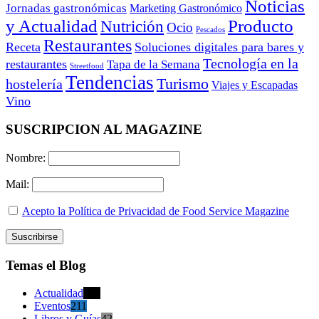
Noticias
Jornadas gastronómicas
Marketing Gastronómico
y Actualidad
Producto
Nutrición
Ocio
Pescados
Restaurantes
Receta
Soluciones digitales para bares y
Tecnología en la
restaurantes
Tapa de la Semana
Streetfood
Tendencias
Turismo
hostelería
Viajes y Escapadas
Vino
SUSCRIPCION AL MAGAZINE
Nombre:
Mail:
Acepto la Política de Privacidad de Food Service Magazine
Temas el Blog
Actualidad
470
Eventos
211
Libros y Guías
42