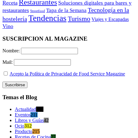
Restaurantes
Receta
Soluciones digitales para bares y
Tecnología en la
restaurantes
Tapa de la Semana
Streetfood
Tendencias
Turismo
hostelería
Viajes y Escapadas
Vino
SUSCRIPCION AL MAGAZINE
Nombre:
Mail:
Acepto la Política de Privacidad de Food Service Magazine
Temas el Blog
Actualidad
470
Eventos
211
Libros y Guías
42
Ocio
312
Producto
215
Recetas de Cocina
27