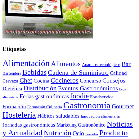
Etiquetas
Alimentación
Alimentos
Bar
Aparatos tecnológicos
Bebidas
Cadena de Suministro
Calidad
Bartenders
Cocineros
Chef
Consejos
Cocina
Concurso
Cerveza
Distribución
Eventos Gastronómicos
Dietética
Feria
foodie
Ferias gastronómicas
Foodservice
alimentaria
Gastronomía
Gourmet
Formación
Formación Culinaria
Hostelería
Hábitos saludables
Innovación alimentaria
Noticias
Jornadas gastronómicas
Marketing Gastronómico
y Actualidad
Producto
Nutrición
Ocio
Pescados