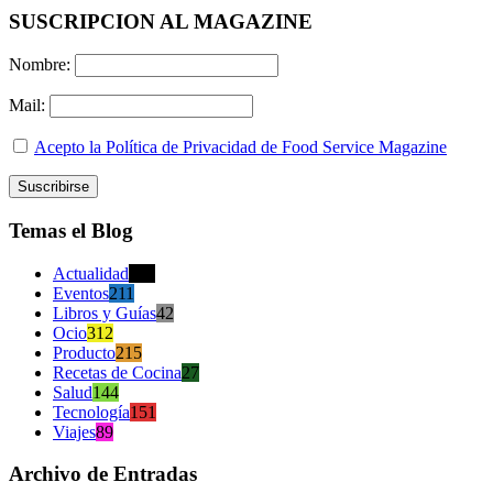
SUSCRIPCION AL MAGAZINE
Nombre:
Mail:
Acepto la Política de Privacidad de Food Service Magazine
Temas el Blog
Actualidad
470
Eventos
211
Libros y Guías
42
Ocio
312
Producto
215
Recetas de Cocina
27
Salud
144
Tecnología
151
Viajes
89
Archivo de Entradas