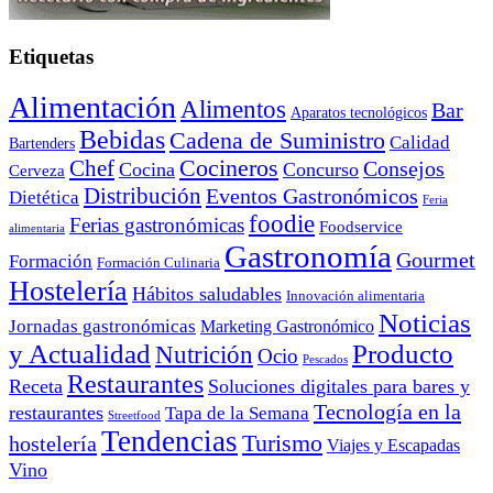
Etiquetas
Alimentación
Alimentos
Bar
Aparatos tecnológicos
Bebidas
Cadena de Suministro
Calidad
Bartenders
Cocineros
Chef
Consejos
Cocina
Concurso
Cerveza
Distribución
Eventos Gastronómicos
Dietética
Feria
foodie
Ferias gastronómicas
Foodservice
alimentaria
Gastronomía
Gourmet
Formación
Formación Culinaria
Hostelería
Hábitos saludables
Innovación alimentaria
Noticias
Jornadas gastronómicas
Marketing Gastronómico
y Actualidad
Producto
Nutrición
Ocio
Pescados
Restaurantes
Receta
Soluciones digitales para bares y
Tecnología en la
restaurantes
Tapa de la Semana
Streetfood
Tendencias
Turismo
hostelería
Viajes y Escapadas
Vino