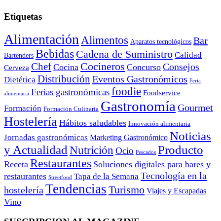
Etiquetas
Alimentación
Alimentos
Bar
Aparatos tecnológicos
Bebidas
Cadena de Suministro
Calidad
Bartenders
Cocineros
Chef
Consejos
Cocina
Concurso
Cerveza
Distribución
Eventos Gastronómicos
Dietética
Feria
foodie
Ferias gastronómicas
Foodservice
alimentaria
Gastronomía
Gourmet
Formación
Formación Culinaria
Hostelería
Hábitos saludables
Innovación alimentaria
Noticias
Jornadas gastronómicas
Marketing Gastronómico
y Actualidad
Producto
Nutrición
Ocio
Pescados
Restaurantes
Receta
Soluciones digitales para bares y
Tecnología en la
restaurantes
Tapa de la Semana
Streetfood
Tendencias
Turismo
hostelería
Viajes y Escapadas
Vino