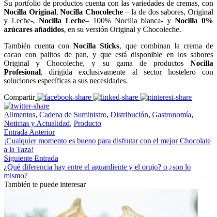
Su portfolio de productos cuenta con las variedades de cremas, con
Nocilla Original
,
Nocilla Chocoleche
– la de dos sabores, Original
y Leche-,
Nocilla Leche
– 100% Nocilla blanca- y
Nocilla 0%
azúcares añadidos
, en su versión Original y Chocoleche.
También cuenta con
Nocilla Sticks
, que combinan la crema de
cacao con palitos de pan, y que está disponible en los sabores
Original y Chocoleche, y su gama de productos
Nocilla
Profesional
, dirigida exclusivamente al sector hostelero con
soluciones específicas a sus necesidades.
Compartir
Alimentos
,
Cadena de Suministro
,
Distribución
,
Gastronomía
,
Noticias y Actualidad
,
Producto
Entrada Anterior
¡Cualquier momento es bueno para disfrutar con el mejor Chocolate
a la Taza!
Siguiente Entrada
¿Qué diferencia hay entre el aguardiente y el orujo? o ¿son lo
mismo?
También te puede interesar