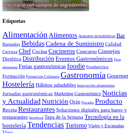
Etiquetas
Alimentación
Alimentos
Bar
Aparatos tecnológicos
Bebidas
Cadena de Suministro
Calidad
Bartenders
Cocineros
Chef
Consejos
Cocina
Concurso
Cerveza
Distribución
Eventos Gastronómicos
Dietética
Feria
foodie
Ferias gastronómicas
Foodservice
alimentaria
Gastronomía
Gourmet
Formación
Formación Culinaria
Hostelería
Hábitos saludables
Innovación alimentaria
Noticias
Jornadas gastronómicas
Marketing Gastronómico
y Actualidad
Producto
Nutrición
Ocio
Pescados
Restaurantes
Receta
Soluciones digitales para bares y
Tecnología en la
restaurantes
Tapa de la Semana
Streetfood
Tendencias
Turismo
hostelería
Viajes y Escapadas
Vino