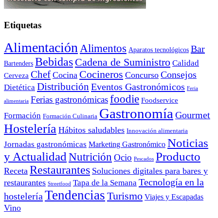
Etiquetas
Alimentación
Alimentos
Bar
Aparatos tecnológicos
Bebidas
Cadena de Suministro
Calidad
Bartenders
Cocineros
Chef
Consejos
Cocina
Concurso
Cerveza
Distribución
Eventos Gastronómicos
Dietética
Feria
foodie
Ferias gastronómicas
Foodservice
alimentaria
Gastronomía
Gourmet
Formación
Formación Culinaria
Hostelería
Hábitos saludables
Innovación alimentaria
Noticias
Jornadas gastronómicas
Marketing Gastronómico
y Actualidad
Producto
Nutrición
Ocio
Pescados
Restaurantes
Receta
Soluciones digitales para bares y
Tecnología en la
restaurantes
Tapa de la Semana
Streetfood
Tendencias
Turismo
hostelería
Viajes y Escapadas
Vino