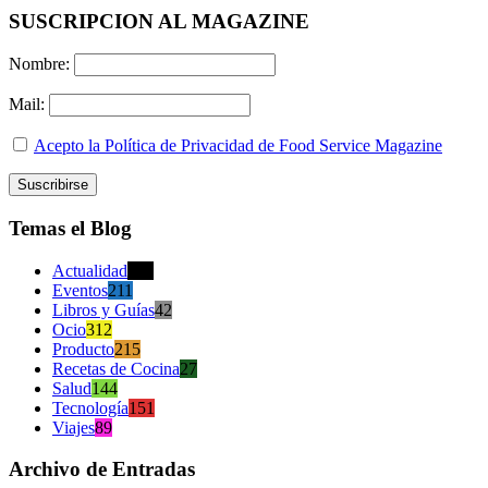
SUSCRIPCION AL MAGAZINE
Nombre:
Mail:
Acepto la Política de Privacidad de Food Service Magazine
Temas el Blog
Actualidad
470
Eventos
211
Libros y Guías
42
Ocio
312
Producto
215
Recetas de Cocina
27
Salud
144
Tecnología
151
Viajes
89
Archivo de Entradas