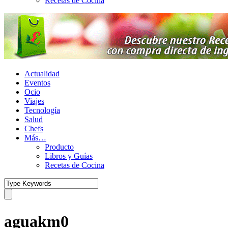
Recetas de Cocina
Actualidad
Eventos
Ocio
Viajes
Tecnología
Salud
Chefs
Más…
Producto
Libros y Guías
Recetas de Cocina
aguakm0