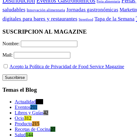
Distribución
Eventos Gastronómicos
Ferias
Feria alimentaria
saludables
Jornadas gastronómicas
Marketi
Innovación alimentaria
digitales para bares y restaurantes
Tapa de la Semana
Streetfood
SUSCRIPCION AL MAGAZINE
Nombre:
Mail:
Acepto la Política de Privacidad de Food Service Magazine
Temas el Blog
Actualidad
470
Eventos
211
Libros y Guías
42
Ocio
312
Producto
215
Recetas de Cocina
27
Salud
144