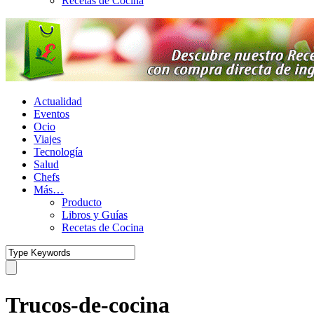
Recetas de Cocina
Actualidad
Eventos
Ocio
Viajes
Tecnología
Salud
Chefs
Más…
Producto
Libros y Guías
Recetas de Cocina
Trucos-de-cocina