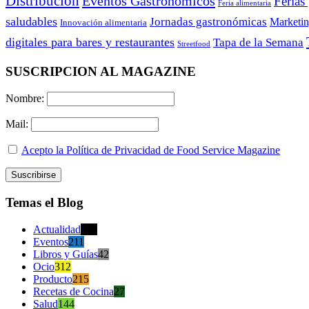
Distribución
Eventos Gastronómicos
Ferias
Feria alimentaria
saludables
Jornadas gastronómicas
Marketi
Innovación alimentaria
digitales para bares y restaurantes
Tapa de la Semana
Streetfood
SUSCRIPCION AL MAGAZINE
Nombre:
Mail:
Acepto la Política de Privacidad de Food Service Magazine
Temas el Blog
Actualidad
470
Eventos
211
Libros y Guías
42
Ocio
312
Producto
215
Recetas de Cocina
27
Salud
144