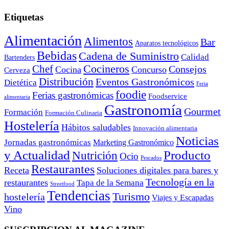
Etiquetas
Alimentación
Alimentos
Bar
Aparatos tecnológicos
Bebidas
Cadena de Suministro
Calidad
Bartenders
Cocineros
Chef
Consejos
Cocina
Concurso
Cerveza
Distribución
Eventos Gastronómicos
Dietética
Feria
foodie
Ferias gastronómicas
Foodservice
alimentaria
Gastronomía
Gourmet
Formación
Formación Culinaria
Hostelería
Hábitos saludables
Innovación alimentaria
Noticias
Jornadas gastronómicas
Marketing Gastronómico
y Actualidad
Producto
Nutrición
Ocio
Pescados
Restaurantes
Receta
Soluciones digitales para bares y
Tecnología en la
restaurantes
Tapa de la Semana
Streetfood
Tendencias
Turismo
hostelería
Viajes y Escapadas
Vino