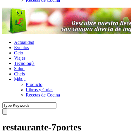
Recetas de Cocina
Actualidad
Eventos
Ocio
Viajes
Tecnología
Salud
Chefs
Más…
Producto
Libros y Guías
Recetas de Cocina
restaurante-7portes