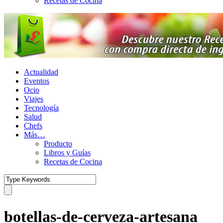
Recetas de Cocina
Actualidad
Eventos
Ocio
Viajes
Tecnología
Salud
Chefs
Más…
Producto
Libros y Guías
Recetas de Cocina
botellas-de-cerveza-artesana