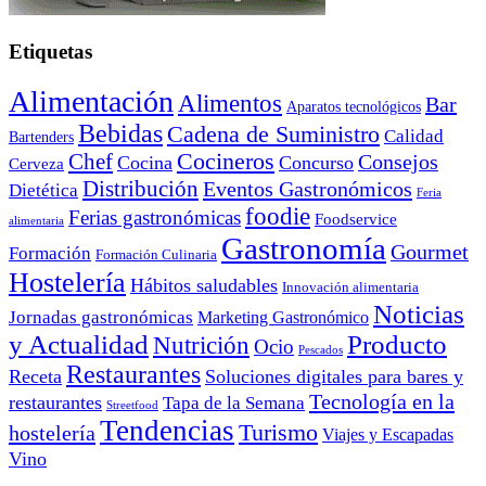
Etiquetas
Alimentación
Alimentos
Bar
Aparatos tecnológicos
Bebidas
Cadena de Suministro
Calidad
Bartenders
Cocineros
Chef
Consejos
Cocina
Concurso
Cerveza
Distribución
Eventos Gastronómicos
Dietética
Feria
foodie
Ferias gastronómicas
Foodservice
alimentaria
Gastronomía
Gourmet
Formación
Formación Culinaria
Hostelería
Hábitos saludables
Innovación alimentaria
Noticias
Jornadas gastronómicas
Marketing Gastronómico
y Actualidad
Producto
Nutrición
Ocio
Pescados
Restaurantes
Receta
Soluciones digitales para bares y
Tecnología en la
restaurantes
Tapa de la Semana
Streetfood
Tendencias
Turismo
hostelería
Viajes y Escapadas
Vino