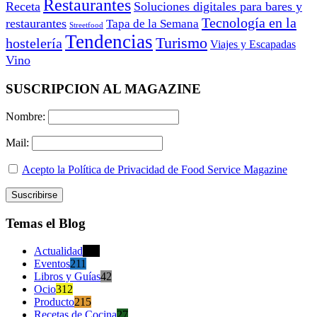
Restaurantes
Receta
Soluciones digitales para bares y
Tecnología en la
restaurantes
Tapa de la Semana
Streetfood
Tendencias
Turismo
hostelería
Viajes y Escapadas
Vino
SUSCRIPCION AL MAGAZINE
Nombre:
Mail:
Acepto la Política de Privacidad de Food Service Magazine
Temas el Blog
Actualidad
470
Eventos
211
Libros y Guías
42
Ocio
312
Producto
215
Recetas de Cocina
27