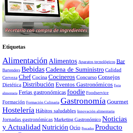
Etiquetas
Alimentación
Alimentos
Bar
Aparatos tecnológicos
Bebidas
Cadena de Suministro
Calidad
Bartenders
Cocineros
Chef
Consejos
Cocina
Concurso
Cerveza
Distribución
Eventos Gastronómicos
Dietética
Feria
foodie
Ferias gastronómicas
Foodservice
alimentaria
Gastronomía
Gourmet
Formación
Formación Culinaria
Hostelería
Hábitos saludables
Innovación alimentaria
Noticias
Jornadas gastronómicas
Marketing Gastronómico
y Actualidad
Producto
Nutrición
Ocio
Pescados