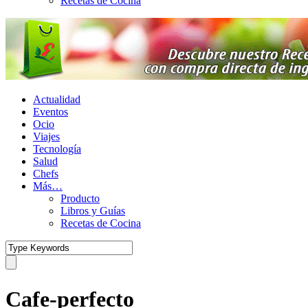
Recetas de Cocina
Actualidad
Eventos
Ocio
Viajes
Tecnología
Salud
Chefs
Más…
Producto
Libros y Guías
Recetas de Cocina
Cafe-perfecto