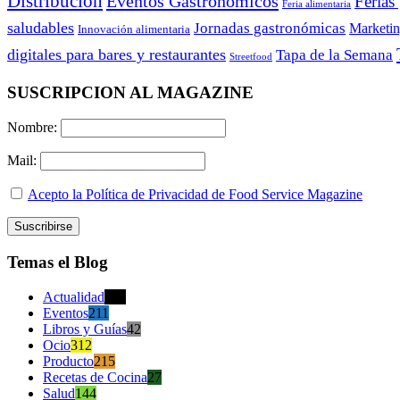
Distribución
Eventos Gastronómicos
Ferias
Feria alimentaria
saludables
Jornadas gastronómicas
Marketi
Innovación alimentaria
digitales para bares y restaurantes
Tapa de la Semana
Streetfood
SUSCRIPCION AL MAGAZINE
Nombre:
Mail:
Acepto la Política de Privacidad de Food Service Magazine
Temas el Blog
Actualidad
470
Eventos
211
Libros y Guías
42
Ocio
312
Producto
215
Recetas de Cocina
27
Salud
144