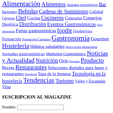
Alimentación
Alimentos
Bar
Aparatos tecnológicos
Bebidas
Cadena de Suministro
Calidad
Bartenders
Cocineros
Chef
Consejos
Cocina
Concurso
Cerveza
Distribución
Eventos Gastronómicos
Dietética
Feria
foodie
Ferias gastronómicas
Foodservice
alimentaria
Gastronomía
Gourmet
Formación
Formación Culinaria
Hostelería
Hábitos saludables
Innovación alimentaria
Noticias
Jornadas gastronómicas
Marketing Gastronómico
y Actualidad
Producto
Nutrición
Ocio
Pescados
Restaurantes
Receta
Soluciones digitales para bares y
Tecnología en la
restaurantes
Tapa de la Semana
Streetfood
Tendencias
Turismo
hostelería
Viajes y Escapadas
Vino
SUSCRIPCION AL MAGAZINE
Nombre: