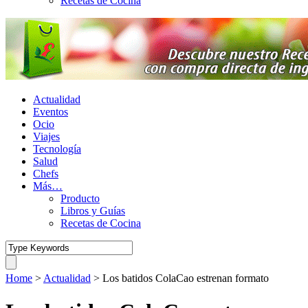
Recetas de Cocina
Actualidad
Eventos
Ocio
Viajes
Tecnología
Salud
Chefs
Más…
Producto
Libros y Guías
Recetas de Cocina
Home
>
Actualidad
>
Los batidos ColaCao estrenan formato