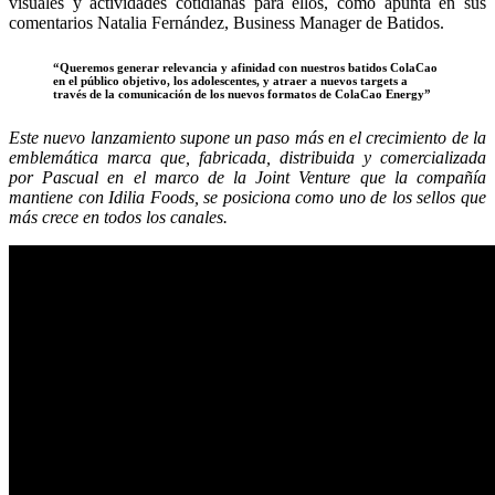
visuales y actividades cotidianas para ellos, como apunta en sus
comentarios Natalia Fernández, Business Manager de Batidos.
“Queremos generar relevancia y afinidad con nuestros batidos ColaCao
en el público objetivo, los adolescentes, y atraer a nuevos targets a
través de la comunicación de los nuevos formatos de ColaCao Energy”
Este nuevo lanzamiento supone un paso más en el crecimiento de la
emblemática marca que, fabricada, distribuida y comercializada
por Pascual en el marco de la Joint Venture que la compañía
mantiene con Idilia Foods, se posiciona como uno de los sellos que
más crece en todos los canales.