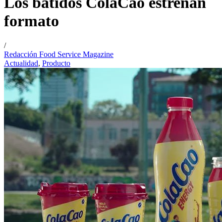
Los batidos ColaCao estrenan
formato
/
Redacción Food Service Magazine
Actualidad
,
Producto