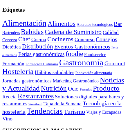
Etiquetas
Alimentación
Alimentos
Bar
Aparatos tecnológicos
Bebidas
Cadena de Suministro
Calidad
Bartenders
Cocineros
Chef
Consejos
Cocina
Concurso
Cerveza
Distribución
Eventos Gastronómicos
Dietética
Feria
foodie
Ferias gastronómicas
Foodservice
alimentaria
Gastronomía
Gourmet
Formación
Formación Culinaria
Hostelería
Hábitos saludables
Innovación alimentaria
Noticias
Jornadas gastronómicas
Marketing Gastronómico
y Actualidad
Producto
Nutrición
Ocio
Pescados
Restaurantes
Receta
Soluciones digitales para bares y
Tecnología en la
restaurantes
Tapa de la Semana
Streetfood
Tendencias
Turismo
hostelería
Viajes y Escapadas
Vino