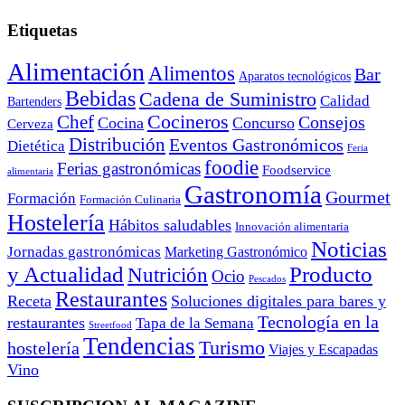
Etiquetas
Alimentación
Alimentos
Bar
Aparatos tecnológicos
Bebidas
Cadena de Suministro
Calidad
Bartenders
Cocineros
Chef
Consejos
Cocina
Concurso
Cerveza
Distribución
Eventos Gastronómicos
Dietética
Feria
foodie
Ferias gastronómicas
Foodservice
alimentaria
Gastronomía
Gourmet
Formación
Formación Culinaria
Hostelería
Hábitos saludables
Innovación alimentaria
Noticias
Jornadas gastronómicas
Marketing Gastronómico
y Actualidad
Producto
Nutrición
Ocio
Pescados
Restaurantes
Receta
Soluciones digitales para bares y
Tecnología en la
restaurantes
Tapa de la Semana
Streetfood
Tendencias
Turismo
hostelería
Viajes y Escapadas
Vino