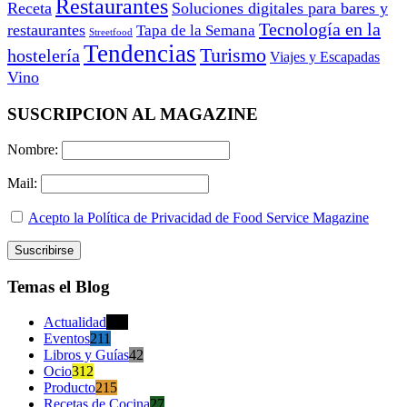
Restaurantes
Receta
Soluciones digitales para bares y
Tecnología en la
restaurantes
Tapa de la Semana
Streetfood
Tendencias
Turismo
hostelería
Viajes y Escapadas
Vino
SUSCRIPCION AL MAGAZINE
Nombre:
Mail:
Acepto la Política de Privacidad de Food Service Magazine
Temas el Blog
Actualidad
470
Eventos
211
Libros y Guías
42
Ocio
312
Producto
215
Recetas de Cocina
27