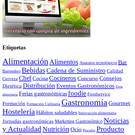
Etiquetas
Alimentación
Alimentos
Bar
Aparatos tecnológicos
Bebidas
Cadena de Suministro
Calidad
Bartenders
Cocineros
Chef
Consejos
Cocina
Concurso
Cerveza
Distribución
Eventos Gastronómicos
Dietética
Feria
foodie
Ferias gastronómicas
Foodservice
alimentaria
Gastronomía
Gourmet
Formación
Formación Culinaria
Hostelería
Hábitos saludables
Innovación alimentaria
Noticias
Jornadas gastronómicas
Marketing Gastronómico
y Actualidad
Producto
Nutrición
Ocio
Pescados