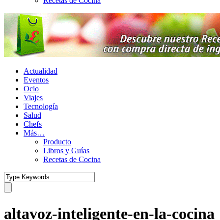
Recetas de Cocina
Actualidad
Eventos
Ocio
Viajes
Tecnología
Salud
Chefs
Más…
Producto
Libros y Guías
Recetas de Cocina
altavoz-inteligente-en-la-cocina