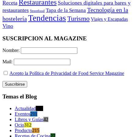
Restaurantes
Receta
Soluciones digitales para bares y
Tecnología en la
restaurantes
Tapa de la Semana
Streetfood
Tendencias
Turismo
hostelería
Viajes y Escapadas
Vino
SUSCRIPCION AL MAGAZINE
Nombre:
Mail:
Acepto la Política de Privacidad de Food Service Magazine
Temas el Blog
Actualidad
470
Eventos
211
Libros y Guías
42
Ocio
312
Producto
215
Recetas de Cocina
27