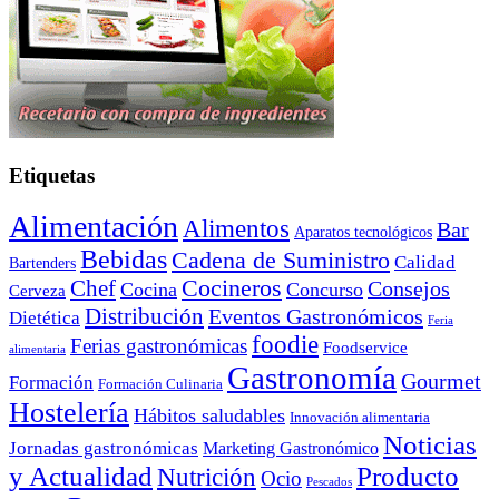
Etiquetas
Alimentación
Alimentos
Bar
Aparatos tecnológicos
Bebidas
Cadena de Suministro
Calidad
Bartenders
Cocineros
Chef
Consejos
Cocina
Concurso
Cerveza
Distribución
Eventos Gastronómicos
Dietética
Feria
foodie
Ferias gastronómicas
Foodservice
alimentaria
Gastronomía
Gourmet
Formación
Formación Culinaria
Hostelería
Hábitos saludables
Innovación alimentaria
Noticias
Jornadas gastronómicas
Marketing Gastronómico
y Actualidad
Producto
Nutrición
Ocio
Pescados