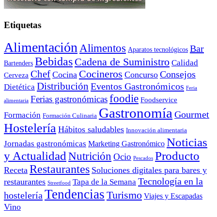
Etiquetas
Alimentación
Alimentos
Bar
Aparatos tecnológicos
Bebidas
Cadena de Suministro
Calidad
Bartenders
Cocineros
Chef
Consejos
Cocina
Concurso
Cerveza
Distribución
Eventos Gastronómicos
Dietética
Feria
foodie
Ferias gastronómicas
Foodservice
alimentaria
Gastronomía
Gourmet
Formación
Formación Culinaria
Hostelería
Hábitos saludables
Innovación alimentaria
Noticias
Jornadas gastronómicas
Marketing Gastronómico
y Actualidad
Producto
Nutrición
Ocio
Pescados
Restaurantes
Receta
Soluciones digitales para bares y
Tecnología en la
restaurantes
Tapa de la Semana
Streetfood
Tendencias
Turismo
hostelería
Viajes y Escapadas
Vino