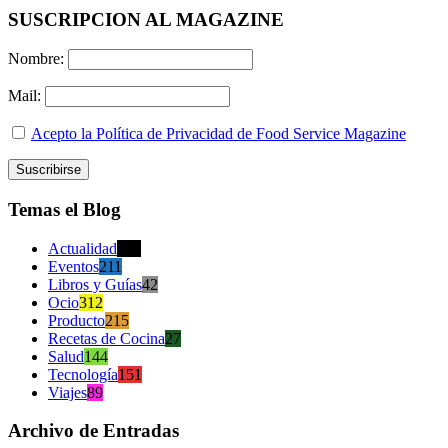
SUSCRIPCION AL MAGAZINE
Nombre:
Mail:
Acepto la Política de Privacidad de Food Service Magazine
Temas el Blog
Actualidad
470
Eventos
211
Libros y Guías
42
Ocio
312
Producto
215
Recetas de Cocina
27
Salud
144
Tecnología
151
Viajes
89
Archivo de Entradas