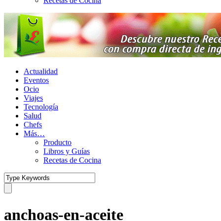
Recetas de Cocina
Actualidad
Eventos
Ocio
Viajes
Tecnología
Salud
Chefs
Más…
Producto
Libros y Guías
Recetas de Cocina
anchoas-en-aceite