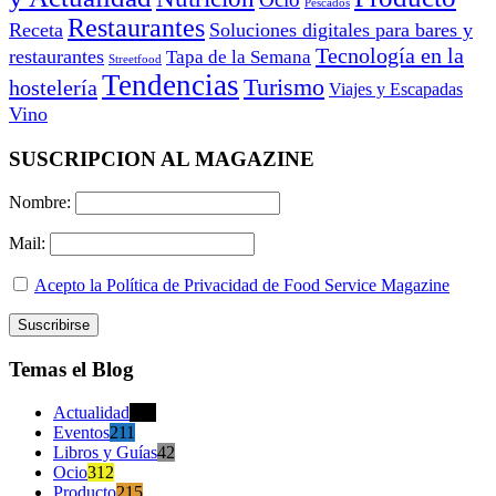
Pescados
Restaurantes
Receta
Soluciones digitales para bares y
Tecnología en la
restaurantes
Tapa de la Semana
Streetfood
Tendencias
Turismo
hostelería
Viajes y Escapadas
Vino
SUSCRIPCION AL MAGAZINE
Nombre:
Mail:
Acepto la Política de Privacidad de Food Service Magazine
Temas el Blog
Actualidad
470
Eventos
211
Libros y Guías
42
Ocio
312
Producto
215