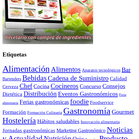
Etiquetas
Alimentación
Alimentos
Bar
Aparatos tecnológicos
Bebidas
Cadena de Suministro
Calidad
Bartenders
Cocineros
Chef
Consejos
Cocina
Concurso
Cerveza
Distribución
Eventos Gastronómicos
Dietética
Feria
foodie
Ferias gastronómicas
Foodservice
alimentaria
Gastronomía
Gourmet
Formación
Formación Culinaria
Hostelería
Hábitos saludables
Innovación alimentaria
Noticias
Jornadas gastronómicas
Marketing Gastronómico
y Actualidad
Producto
Nutrición
Ocio