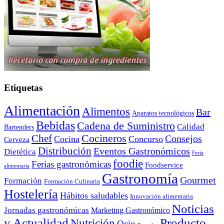
Etiquetas
Alimentación
Alimentos
Bar
Aparatos tecnológicos
Bebidas
Cadena de Suministro
Calidad
Bartenders
Cocineros
Chef
Consejos
Cocina
Concurso
Cerveza
Distribución
Eventos Gastronómicos
Dietética
Feria
foodie
Ferias gastronómicas
Foodservice
alimentaria
Gastronomía
Gourmet
Formación
Formación Culinaria
Hostelería
Hábitos saludables
Innovación alimentaria
Noticias
Jornadas gastronómicas
Marketing Gastronómico
y Actualidad
Producto
Nutrición
Ocio