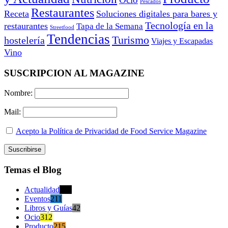
Pescados
Restaurantes
Receta
Soluciones digitales para bares y
Tecnología en la
restaurantes
Tapa de la Semana
Streetfood
Tendencias
Turismo
hostelería
Viajes y Escapadas
Vino
SUSCRIPCION AL MAGAZINE
Nombre:
Mail:
Acepto la Política de Privacidad de Food Service Magazine
Temas el Blog
Actualidad
470
Eventos
211
Libros y Guías
42
Ocio
312
Producto
215