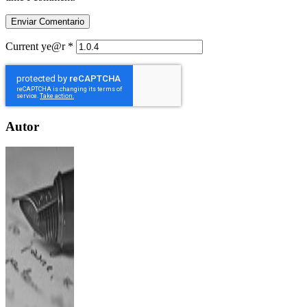
Current ye@r
*
Autor