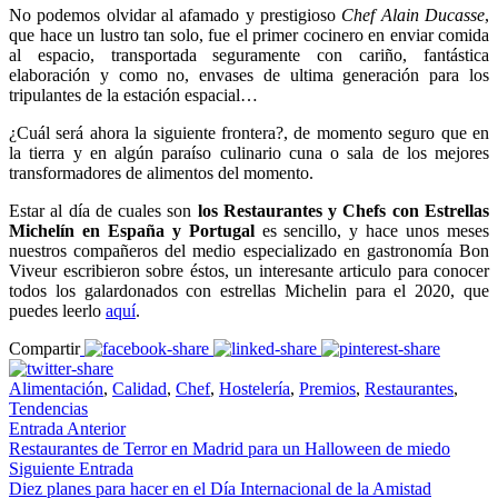
No podemos olvidar al afamado y prestigioso
Chef Alain Ducasse
,
que hace un lustro tan solo, fue el primer cocinero en enviar comida
al espacio, transportada seguramente con cariño, fantástica
elaboración y como no, envases de ultima generación para los
tripulantes de la estación espacial…
¿Cuál será ahora la siguiente frontera?, de momento seguro que en
la tierra y en algún paraíso culinario cuna o sala de los mejores
transformadores de alimentos del momento.
Estar al día de cuales son
los Restaurantes y Chefs con Estrellas
Michelín en España y Portugal
es sencillo, y hace unos meses
nuestros compañeros del medio especializado en gastronomía Bon
Viveur escribieron sobre éstos, un interesante articulo para conocer
todos los galardonados con estrellas Michelin para el 2020, que
puedes leerlo
aquí
.
Compartir
Alimentación
,
Calidad
,
Chef
,
Hostelería
,
Premios
,
Restaurantes
,
Tendencias
Entrada Anterior
Restaurantes de Terror en Madrid para un Halloween de miedo
Siguiente Entrada
Diez planes para hacer en el Día Internacional de la Amistad