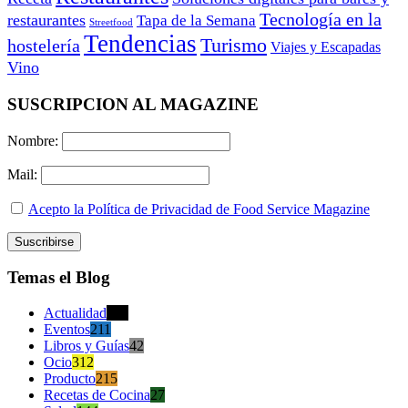
Tecnología en la
restaurantes
Tapa de la Semana
Streetfood
Tendencias
Turismo
hostelería
Viajes y Escapadas
Vino
SUSCRIPCION AL MAGAZINE
Nombre:
Mail:
Acepto la Política de Privacidad de Food Service Magazine
Temas el Blog
Actualidad
470
Eventos
211
Libros y Guías
42
Ocio
312
Producto
215
Recetas de Cocina
27