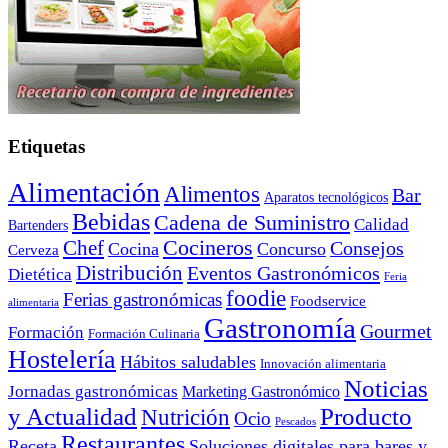
Etiquetas
Alimentación
Alimentos
Bar
Aparatos tecnológicos
Bebidas
Cadena de Suministro
Calidad
Bartenders
Cocineros
Chef
Consejos
Cocina
Concurso
Cerveza
Distribución
Eventos Gastronómicos
Dietética
Feria
foodie
Ferias gastronómicas
Foodservice
alimentaria
Gastronomía
Gourmet
Formación
Formación Culinaria
Hostelería
Hábitos saludables
Innovación alimentaria
Noticias
Jornadas gastronómicas
Marketing Gastronómico
y Actualidad
Producto
Nutrición
Ocio
Pescados
Restaurantes
Receta
Soluciones digitales para bares y