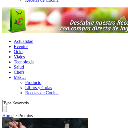
Recetas de Cocina
Actualidad
Eventos
Ocio
Viajes
Tecnología
Salud
Chefs
Más…
Producto
Libros y Guías
Recetas de Cocina
Home
>
Premios