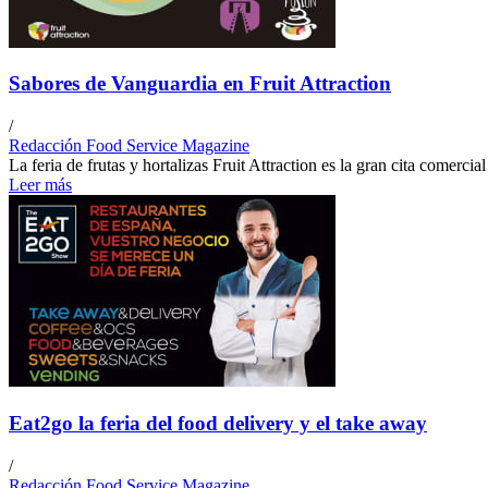
Sabores de Vanguardia en Fruit Attraction
/
Redacción Food Service Magazine
La feria de frutas y hortalizas Fruit Attraction es la gran cita comercia
Leer más
Eat2go la feria del food delivery y el take away
/
Redacción Food Service Magazine