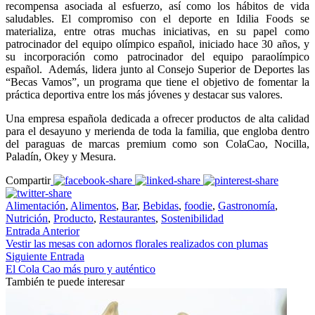
recompensa asociada al esfuerzo, así como los hábitos de vida
saludables. El compromiso con el deporte en Idilia Foods se
materializa, entre otras muchas iniciativas, en su papel como
patrocinador del equipo olímpico español, iniciado hace 30 años, y
su incorporación como patrocinador del equipo paraolímpico
español. Además, lidera junto al Consejo Superior de Deportes las
“Becas Vamos”, un programa que tiene el objetivo de fomentar la
práctica deportiva entre los más jóvenes y destacar sus valores.
Una empresa española dedicada a ofrecer productos de alta calidad
para el desayuno y merienda de toda la familia, que engloba dentro
del paraguas de marcas premium como son ColaCao, Nocilla,
Paladín, Okey y Mesura.
Compartir
Alimentación
,
Alimentos
,
Bar
,
Bebidas
,
foodie
,
Gastronomía
,
Nutrición
,
Producto
,
Restaurantes
,
Sostenibilidad
Entrada Anterior
Vestir las mesas con adornos florales realizados con plumas
Siguiente Entrada
El Cola Cao más puro y auténtico
También te puede interesar