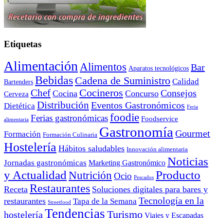
Etiquetas
Alimentación
Alimentos
Bar
Aparatos tecnológicos
Bebidas
Cadena de Suministro
Calidad
Bartenders
Cocineros
Chef
Consejos
Cocina
Concurso
Cerveza
Distribución
Eventos Gastronómicos
Dietética
Feria
foodie
Ferias gastronómicas
Foodservice
alimentaria
Gastronomía
Gourmet
Formación
Formación Culinaria
Hostelería
Hábitos saludables
Innovación alimentaria
Noticias
Jornadas gastronómicas
Marketing Gastronómico
y Actualidad
Producto
Nutrición
Ocio
Pescados
Restaurantes
Receta
Soluciones digitales para bares y
Tecnología en la
restaurantes
Tapa de la Semana
Streetfood
Tendencias
Turismo
hostelería
Viajes y Escapadas