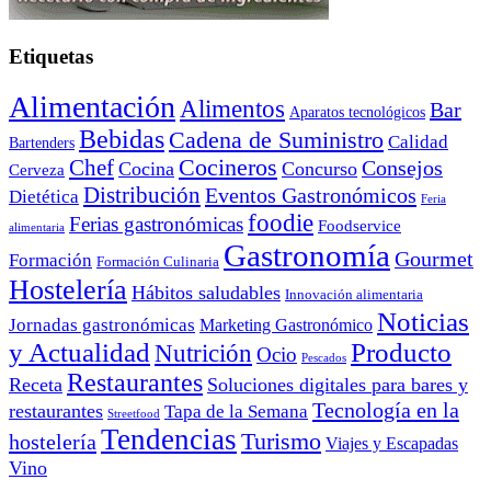
Etiquetas
Alimentación
Alimentos
Bar
Aparatos tecnológicos
Bebidas
Cadena de Suministro
Calidad
Bartenders
Cocineros
Chef
Consejos
Cocina
Concurso
Cerveza
Distribución
Eventos Gastronómicos
Dietética
Feria
foodie
Ferias gastronómicas
Foodservice
alimentaria
Gastronomía
Gourmet
Formación
Formación Culinaria
Hostelería
Hábitos saludables
Innovación alimentaria
Noticias
Jornadas gastronómicas
Marketing Gastronómico
y Actualidad
Producto
Nutrición
Ocio
Pescados
Restaurantes
Receta
Soluciones digitales para bares y
Tecnología en la
restaurantes
Tapa de la Semana
Streetfood
Tendencias
Turismo
hostelería
Viajes y Escapadas
Vino