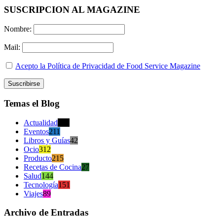
SUSCRIPCION AL MAGAZINE
Nombre:
Mail:
Acepto la Política de Privacidad de Food Service Magazine
Temas el Blog
Actualidad
470
Eventos
211
Libros y Guías
42
Ocio
312
Producto
215
Recetas de Cocina
27
Salud
144
Tecnología
151
Viajes
89
Archivo de Entradas