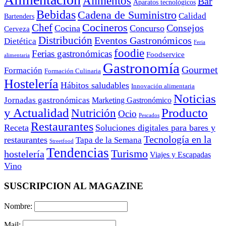
Alimentos
Bar
Aparatos tecnológicos
Bebidas
Cadena de Suministro
Calidad
Bartenders
Cocineros
Chef
Consejos
Cocina
Concurso
Cerveza
Distribución
Eventos Gastronómicos
Dietética
Feria
foodie
Ferias gastronómicas
Foodservice
alimentaria
Gastronomía
Gourmet
Formación
Formación Culinaria
Hostelería
Hábitos saludables
Innovación alimentaria
Noticias
Jornadas gastronómicas
Marketing Gastronómico
y Actualidad
Producto
Nutrición
Ocio
Pescados
Restaurantes
Receta
Soluciones digitales para bares y
Tecnología en la
restaurantes
Tapa de la Semana
Streetfood
Tendencias
Turismo
hostelería
Viajes y Escapadas
Vino
SUSCRIPCION AL MAGAZINE
Nombre:
Mail: