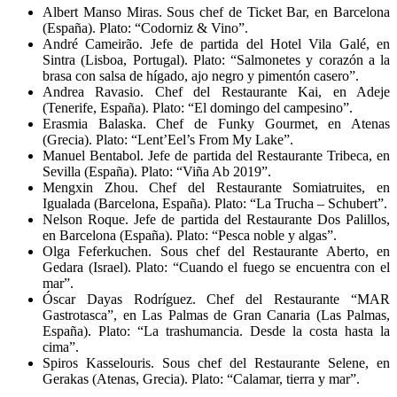
Albert Manso Miras. Sous chef de Ticket Bar, en Barcelona
(España). Plato: “Codorniz & Vino”.
André Cameirão. Jefe de partida del Hotel Vila Galé, en
Sintra (Lisboa, Portugal). Plato: “Salmonetes y corazón a la
brasa con salsa de hígado, ajo negro y pimentón casero”.
Andrea Ravasio. Chef del Restaurante Kai, en Adeje
(Tenerife, España). Plato: “El domingo del campesino”.
Erasmia Balaska. Chef de Funky Gourmet, en Atenas
(Grecia). Plato: “Lent’Eel’s From My Lake”.
Manuel Bentabol. Jefe de partida del Restaurante Tribeca, en
Sevilla (España). Plato: “Viña Ab 2019”.
Mengxin Zhou. Chef del Restaurante Somiatruites, en
Igualada (Barcelona, España). Plato: “La Trucha – Schubert”.
Nelson Roque. Jefe de partida del Restaurante Dos Palillos,
en Barcelona (España). Plato: “Pesca noble y algas”.
Olga Feferkuchen. Sous chef del Restaurante Aberto, en
Gedara (Israel). Plato: “Cuando el fuego se encuentra con el
mar”.
Óscar Dayas Rodríguez. Chef del Restaurante “MAR
Gastrotasca”, en Las Palmas de Gran Canaria (Las Palmas,
España). Plato: “La trashumancia. Desde la costa hasta la
cima”.
Spiros Kasselouris. Sous chef del Restaurante Selene, en
Gerakas (Atenas, Grecia). Plato: “Calamar, tierra y mar”.