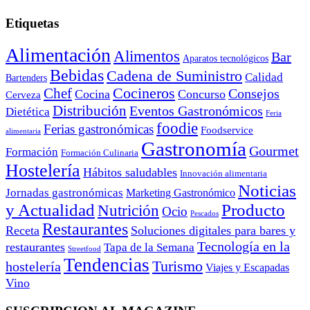
Etiquetas
Alimentación
Alimentos
Bar
Aparatos tecnológicos
Bebidas
Cadena de Suministro
Calidad
Bartenders
Cocineros
Chef
Consejos
Cocina
Concurso
Cerveza
Distribución
Eventos Gastronómicos
Dietética
Feria
foodie
Ferias gastronómicas
Foodservice
alimentaria
Gastronomía
Gourmet
Formación
Formación Culinaria
Hostelería
Hábitos saludables
Innovación alimentaria
Noticias
Jornadas gastronómicas
Marketing Gastronómico
y Actualidad
Producto
Nutrición
Ocio
Pescados
Restaurantes
Receta
Soluciones digitales para bares y
Tecnología en la
restaurantes
Tapa de la Semana
Streetfood
Tendencias
Turismo
hostelería
Viajes y Escapadas
Vino