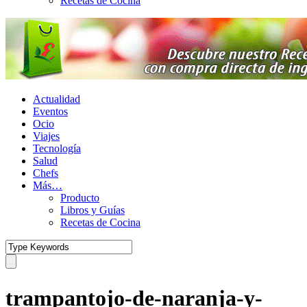
Recetas de Cocina
Actualidad
Eventos
Ocio
Viajes
Tecnología
Salud
Chefs
Más…
Producto
Libros y Guías
Recetas de Cocina
trampantojo-de-naranja-y-