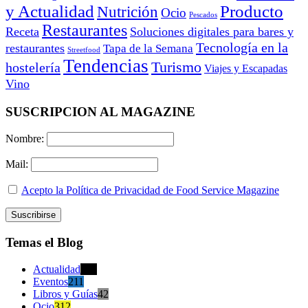
y Actualidad
Producto
Nutrición
Ocio
Pescados
Restaurantes
Receta
Soluciones digitales para bares y
Tecnología en la
restaurantes
Tapa de la Semana
Streetfood
Tendencias
Turismo
hostelería
Viajes y Escapadas
Vino
SUSCRIPCION AL MAGAZINE
Nombre:
Mail:
Acepto la Política de Privacidad de Food Service Magazine
Temas el Blog
Actualidad
470
Eventos
211
Libros y Guías
42
Ocio
312