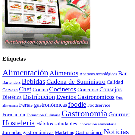
Etiquetas
Alimentación
Alimentos
Bar
Aparatos tecnológicos
Bebidas
Cadena de Suministro
Calidad
Bartenders
Cocineros
Chef
Consejos
Cocina
Concurso
Cerveza
Distribución
Eventos Gastronómicos
Dietética
Feria
foodie
Ferias gastronómicas
Foodservice
alimentaria
Gastronomía
Gourmet
Formación
Formación Culinaria
Hostelería
Hábitos saludables
Innovación alimentaria
Noticias
Jornadas gastronómicas
Marketing Gastronómico