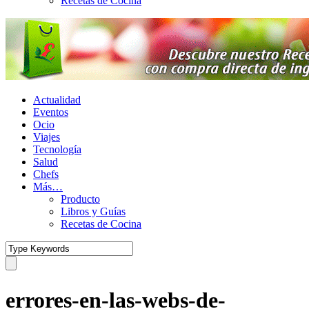
Recetas de Cocina
Actualidad
Eventos
Ocio
Viajes
Tecnología
Salud
Chefs
Más…
Producto
Libros y Guías
Recetas de Cocina
errores-en-las-webs-de-