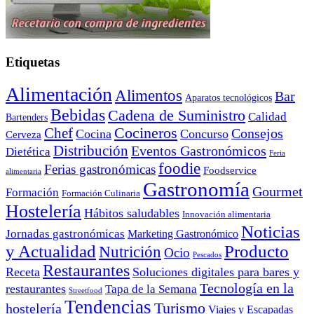
Etiquetas
Alimentación
Alimentos
Bar
Aparatos tecnológicos
Bebidas
Cadena de Suministro
Calidad
Bartenders
Cocineros
Chef
Consejos
Cocina
Concurso
Cerveza
Distribución
Eventos Gastronómicos
Dietética
Feria
foodie
Ferias gastronómicas
Foodservice
alimentaria
Gastronomía
Gourmet
Formación
Formación Culinaria
Hostelería
Hábitos saludables
Innovación alimentaria
Noticias
Jornadas gastronómicas
Marketing Gastronómico
y Actualidad
Producto
Nutrición
Ocio
Pescados
Restaurantes
Receta
Soluciones digitales para bares y
Tecnología en la
restaurantes
Tapa de la Semana
Streetfood
Tendencias
Turismo
hostelería
Viajes y Escapadas