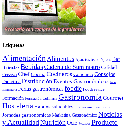
Etiquetas
Alimentación
Alimentos
Bar
Aparatos tecnológicos
Bebidas
Cadena de Suministro
Calidad
Bartenders
Cocineros
Chef
Consejos
Cocina
Concurso
Cerveza
Distribución
Eventos Gastronómicos
Dietética
Feria
foodie
Ferias gastronómicas
Foodservice
alimentaria
Gastronomía
Gourmet
Formación
Formación Culinaria
Hostelería
Hábitos saludables
Innovación alimentaria
Noticias
Jornadas gastronómicas
Marketing Gastronómico
y Actualidad
Producto
Nutrición
Ocio
Pescados