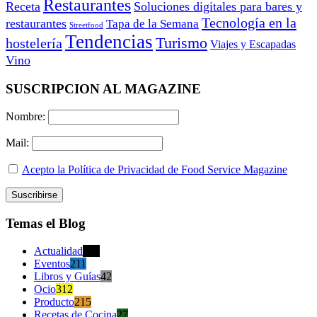
Restaurantes
Receta
Soluciones digitales para bares y
Tecnología en la
restaurantes
Tapa de la Semana
Streetfood
Tendencias
Turismo
hostelería
Viajes y Escapadas
Vino
SUSCRIPCION AL MAGAZINE
Nombre:
Mail:
Acepto la Política de Privacidad de Food Service Magazine
Temas el Blog
Actualidad
470
Eventos
211
Libros y Guías
42
Ocio
312
Producto
215
Recetas de Cocina
27