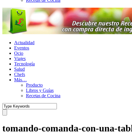
Recetas de Cocina
Actualidad
Eventos
Ocio
Viajes
Tecnología
Salud
Chefs
Más…
Producto
Libros y Guías
Recetas de Cocina
tomando-comanda-con-una-tabl