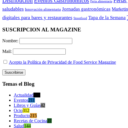
Distribución
Eventos Gastronómicos
Ferias
Feria alimentaria
saludables
Jornadas gastronómicas
Marketi
Innovación alimentaria
digitales para bares y restaurantes
Tapa de la Semana
Streetfood
SUSCRIPCION AL MAGAZINE
Nombre:
Mail:
Acepto la Política de Privacidad de Food Service Magazine
Temas el Blog
Actualidad
470
Eventos
211
Libros y Guías
42
Ocio
312
Producto
215
Recetas de Cocina
27
Salud
144