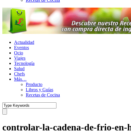
Recetas de Cocina
Actualidad
Eventos
Ocio
Viajes
Tecnología
Salud
Chefs
Más…
Producto
Libros y Guías
Recetas de Cocina
controlar-la-cadena-de-frio-en-h