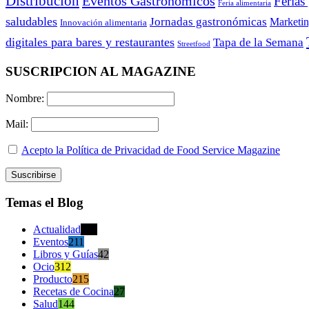
Distribución
Eventos Gastronómicos
Ferias
Feria alimentaria
saludables
Jornadas gastronómicas
Marketi
Innovación alimentaria
digitales para bares y restaurantes
Tapa de la Semana
Streetfood
SUSCRIPCION AL MAGAZINE
Nombre:
Mail:
Acepto la Política de Privacidad de Food Service Magazine
Temas el Blog
Actualidad
470
Eventos
211
Libros y Guías
42
Ocio
312
Producto
215
Recetas de Cocina
27
Salud
144